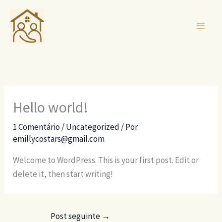
Ir
para
o
conteúdo
Hello world!
1 Comentário
/
Uncategorized
/ Por
emillycostars@gmail.com
Welcome to WordPress. This is your first post. Edit or
delete it, then start writing!
Post seguinte
→